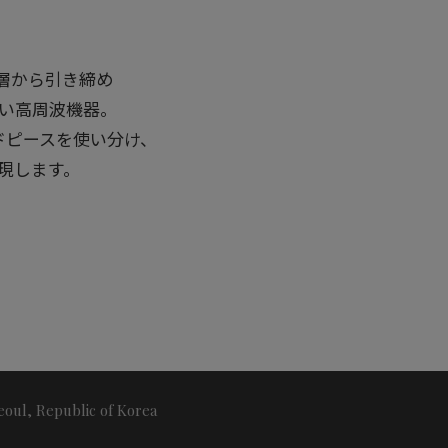
層から引き締め
い高周波機器。
ドピースを使い分け、
現します。
eoul, Republic of Korea